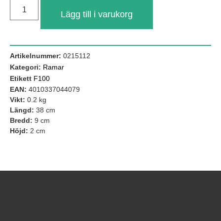
Lägg till i varukorg
Artikelnummer:
0215112
Kategori:
Ramar
Etikett
F100
EAN:
4010337044079
Vikt:
0.2 kg
Längd:
38 cm
Bredd:
9 cm
Nödvändiga
Höjd:
2 cm
Dessa kakor
går inte att
välja bort. De
behövs för att
hemsidan
över huvud
taget ska
fungera.