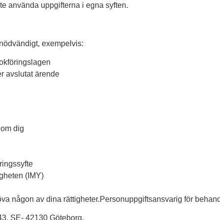
nte använda uppgifterna i egna syften.
 nödvändigt, exempelvis:
 bokföringslagen
er avslutat ärende
r om dig
ringssyfte
igheten (IMY)
öva någon av dina rättigheter.Personuppgiftsansvarig för behan
43, SE- 42130 Göteborg.