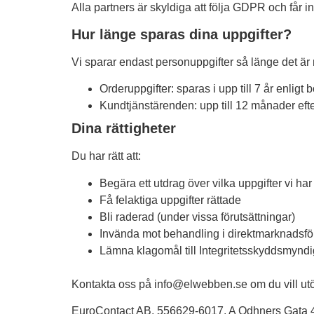
Alla partners är skyldiga att följa GDPR och får i
Statistik
För att vi ska
Hur länge sparas dina uppgifter?
kunna
förbättra
Vi sparar endast personuppgifter så länge det är
hemsidans
funktionalitet
och
Orderuppgifter: sparas i upp till 7 år enligt
uppbyggnad,
Kundtjänstärenden: upp till 12 månader eft
baserat på
hur
Dina rättigheter
hemsidan
används.
Du har rätt att:
Begära ett utdrag över vilka uppgifter vi ha
Upplevelse
Få felaktiga uppgifter rättade
För att vår
Bli raderad (under vissa förutsättningar)
hemsida ska
Invända mot behandling i direktmarknadsfö
prestera så
bra som
Lämna klagomål till Integritetsskyddsmynd
möjligt
under ditt
Kontakta oss på
info@elwebben.se
om du vill ut
besök. Om
du nekar de
EuroContact AB, 556629-6017, A Odhners Gata 
här kakorna