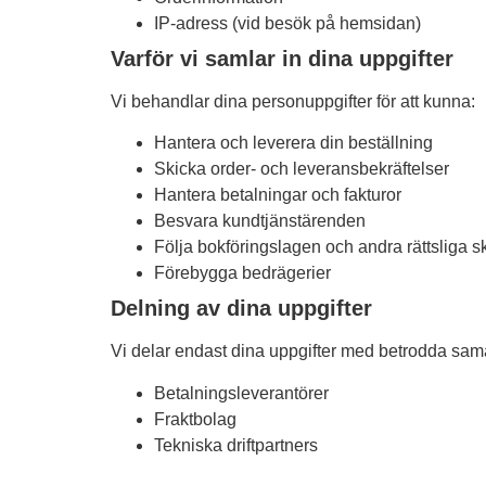
IP-adress (vid besök på hemsidan)
Varför vi samlar in dina uppgifter
Vi behandlar dina personuppgifter för att kunna:
Hantera och leverera din beställning
Skicka order- och leveransbekräftelser
Hantera betalningar och fakturor
Besvara kundtjänstärenden
Följa bokföringslagen och andra rättsliga s
Förebygga bedrägerier
Nödvändiga
Dessa kakor
Delning av dina uppgifter
går inte att
välja bort. De
Vi delar endast dina uppgifter med betrodda sama
behövs för att
hemsidan
Betalningsleverantörer
över huvud
taget ska
Fraktbolag
fungera.
Tekniska driftpartners