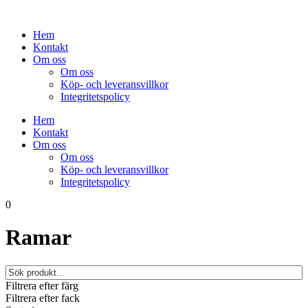
Hoppa
till
Hem
innehåll
Kontakt
Om oss
Om oss
Köp- och leveransvillkor
Integritetspolicy
Hem
Kontakt
Om oss
Om oss
Köp- och leveransvillkor
Integritetspolicy
0
Ramar
Filtrera efter färg
Filtrera efter fack