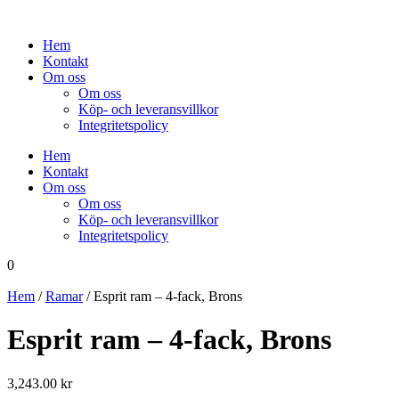
Hoppa
till
Hem
innehåll
Kontakt
Om oss
Om oss
Köp- och leveransvillkor
Integritetspolicy
Hem
Kontakt
Om oss
Om oss
Köp- och leveransvillkor
Integritetspolicy
0
Hem
/
Ramar
/ Esprit ram – 4-fack, Brons
Esprit ram – 4-fack, Brons
3,243.00
kr