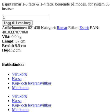
Esprit ramar 1-5 fack & 1-4 fack, beorende på modell, för system 55
insatser
Esprit
ram
Lägg till i varukorg
-
Artikelnummer:
021438
Kategori:
Ramar
Etikett
Esprit
EAN:
4-
4010337077060
fack,
Vikt:
0.9 kg
Brons
Längd:
37 cm
mängd
Bredd:
9.5 cm
Höjd:
2 cm
Butikslänkar
Varukorg
Kassa
Köp- och leveransvillkor
Mitt konto
Varukorg
Kassa
Köp- och leveransvillkor
Mitt konto