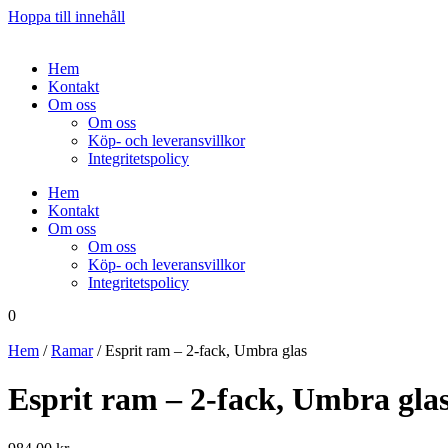
Hoppa till innehåll
Hem
Kontakt
Om oss
Om oss
Köp- och leveransvillkor
Integritetspolicy
Hem
Kontakt
Om oss
Om oss
Köp- och leveransvillkor
Integritetspolicy
0
Hem
/
Ramar
/ Esprit ram – 2-fack, Umbra glas
Esprit ram – 2-fack, Umbra gla