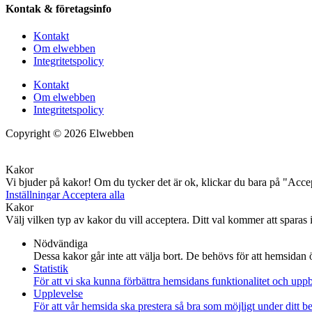
Kontak & företagsinfo
Kontakt
Om elwebben
Integritetspolicy
Kontakt
Om elwebben
Integritetspolicy
Copyright © 2026 Elwebben
Kakor
Vi bjuder på kakor! Om du tycker det är ok, klickar du bara på "Accept
Inställningar
Acceptera alla
Kakor
Välj vilken typ av kakor du vill acceptera. Ditt val kommer att sparas i
Nödvändiga
Dessa kakor går inte att välja bort. De behövs för att hemsidan
Statistik
För att vi ska kunna förbättra hemsidans funktionalitet och up
Upplevelse
För att vår hemsida ska prestera så bra som möjligt under ditt 