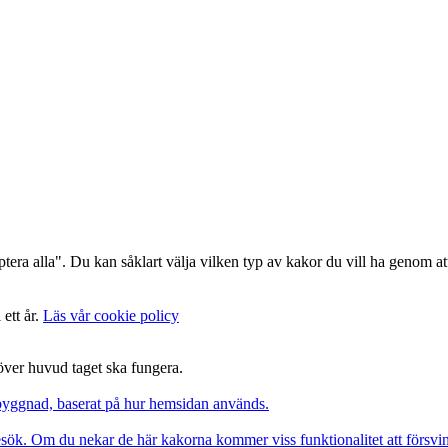
era alla". Du kan såklart välja vilken typ av kakor du vill ha genom att
 ett år.
Läs vår cookie policy
 över huvud taget ska fungera.
pbyggnad, baserat på hur hemsidan används.
besök. Om du nekar de här kakorna kommer viss funktionalitet att försv