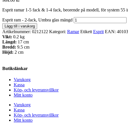
984.00
kr
Esprit ramar 1-5 fack & 1-4 fack, beorende på modell, för system 55 i
Esprit ram - 2-fack, Umbra glas mängd
Lägg till i varukorg
Artikelnummer:
0212122
Kategori:
Ramar
Etikett
Esprit
EAN:
4010
Vikt:
0.2 kg
Längd:
17 cm
Bredd:
9.5 cm
Höjd:
2 cm
Butikslänkar
Varukorg
Kassa
Köp- och leveransvillkor
Mitt konto
Varukorg
Kassa
Köp- och leveransvillkor
Mitt konto