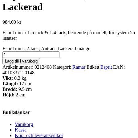
Lackerad
984.00
kr
Esprit ramar 1-5 fack & 1-4 fack, beorende på modell, för system 55
insatser
Esprit ram - 2-fack, Antracit Lackerad mängd
Lägg till i varukorg
Artikelnummer:
0212408
Kategori:
Ramar
Etikett
Esprit
EAN:
4010337120148
Vikt:
0.2 kg
Längd:
17 cm
Bredd:
9.5 cm
Höjd:
2 cm
Butikslänkar
Varukorg
Kassa
Köp- och leveransvillkor