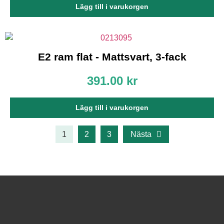
Lägg till i varukorgen
E2 ram flat - Mattsvart, 3-fack
391.00
kr
Lägg till i varukorgen
1
2
3
Nästa