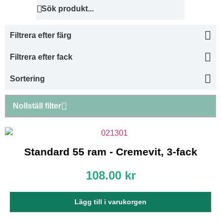
Filtrera efter färg
Filtrera efter fack
Sortering
Nollställ filter
Nödvändiga
Dessa kakor
går inte att
Standard 55 ram - Cremevit, 3-fack
välja bort. De
behövs för att
hemsidan
108.00
kr
över huvud
taget ska
fungera.
Lägg till i varukorgen