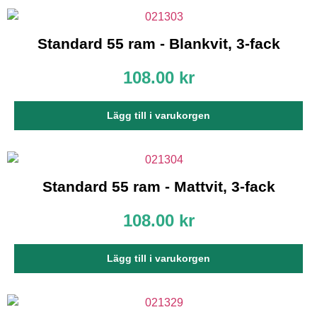
Statistik
För att vi ska
kunna
Standard 55 ram - Blankvit, 3-fack
förbättra
hemsidans
108.00
kr
funktionalitet
och
uppbyggnad,
baserat på
Lägg till i varukorgen
hur
hemsidan
används.
Standard 55 ram - Mattvit, 3-fack
Upplevelse
För att vår
108.00
kr
hemsida ska
prestera så
bra som
Lägg till i varukorgen
möjligt
under ditt
besök. Om
du nekar de
här kakorna