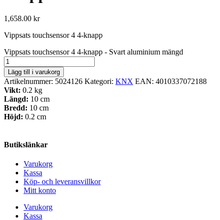
1,658.00
kr
Vippsats touchsensor 4 4-knapp
Vippsats touchsensor 4 4-knapp - Svart aluminium mängd
Lägg till i varukorg
Artikelnummer:
5024126
Kategori:
KNX
EAN:
4010337072188
Vikt:
0.2 kg
Längd:
10 cm
Bredd:
10 cm
Höjd:
0.2 cm
Butikslänkar
Varukorg
Kassa
Köp- och leveransvillkor
Mitt konto
Varukorg
Kassa