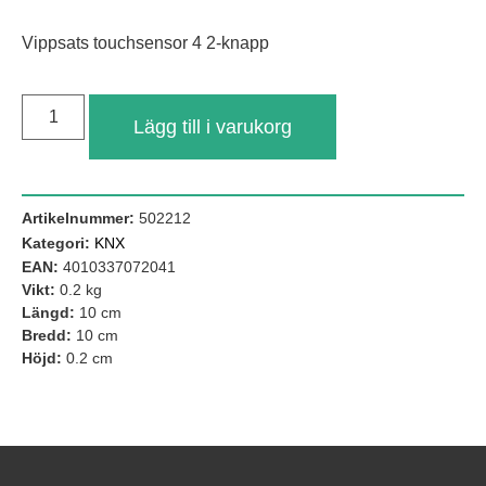
Vippsats touchsensor 4 2-knapp
Lägg till i varukorg
Artikelnummer:
502212
Kategori:
KNX
EAN:
4010337072041
Nödvändiga
Vikt:
0.2 kg
Dessa kakor
Längd:
10 cm
går inte att
välja bort. De
Bredd:
10 cm
behövs för att
Höjd:
0.2 cm
hemsidan
över huvud
taget ska
fungera.