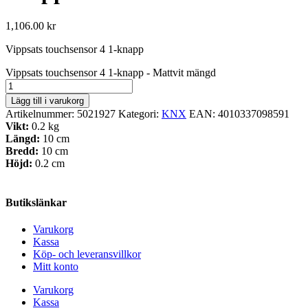
1,106.00
kr
Vippsats touchsensor 4 1-knapp
Vippsats touchsensor 4 1-knapp - Mattvit mängd
Lägg till i varukorg
Artikelnummer:
5021927
Kategori:
KNX
EAN:
4010337098591
Vikt:
0.2 kg
Längd:
10 cm
Bredd:
10 cm
Höjd:
0.2 cm
Butikslänkar
Varukorg
Kassa
Köp- och leveransvillkor
Mitt konto
Varukorg
Kassa