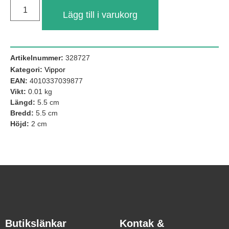
Lägg till i varukorg
Artikelnummer:
328727
Kategori:
Vippor
EAN:
4010337039877
Vikt:
0.01 kg
Längd:
5.5 cm
Bredd:
5.5 cm
Höjd:
2 cm
Nödvändiga
Dessa kakor
går inte att
välja bort. De
behövs för att
hemsidan
över huvud
taget ska
fungera.
Butikslänkar
Kontak &