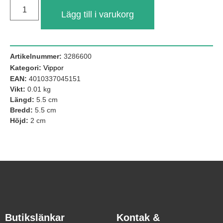
Lägg till i varukorg
Artikelnummer:
3286600
Kategori:
Vippor
EAN:
4010337045151
Vikt:
0.01 kg
Längd:
5.5 cm
Bredd:
5.5 cm
Höjd:
2 cm
Nödvändiga
Dessa kakor
går inte att
välja bort. De
behövs för att
hemsidan
över huvud
taget ska
fungera.
Butikslänkar
Kontak &