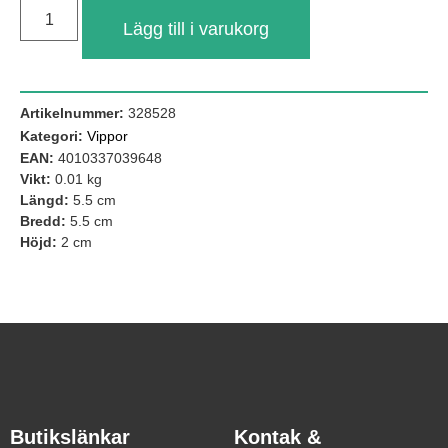
Lägg till i varukorg
Artikelnummer:
328528
Kategori:
Vippor
EAN:
4010337039648
Vikt:
0.01 kg
Längd:
5.5 cm
Bredd:
5.5 cm
Höjd:
2 cm
Nödvändiga
Dessa kakor
går inte att
välja bort. De
behövs för att
hemsidan
över huvud
taget ska
fungera.
Butikslänkar
Kontak &