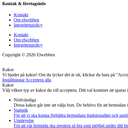
Kontak & företagsinfo
Kontakt
Om elwebben
Integritetspolicy
Kontakt
Om elwebben
Integritetspolicy
Copyright © 2026 Elwebben
Kakor
Vi bjuder på kakor! Om du tycker det är ok, klickar du bara på "Accept
Inställningar
Acceptera alla
Kakor
Välj vilken typ av kakor du vill acceptera. Ditt val kommer att sparas i
Nödvändiga
Dessa kakor går inte att välja bort. De behövs för att hemsidan
Statistik
För att vi ska kunna förbättra hemsidans funktionalitet och up
Upplevelse
För att vår hemsida ska prestera så bra som möjligt under ditt 