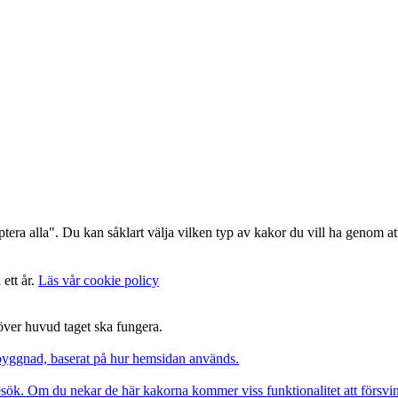
era alla". Du kan såklart välja vilken typ av kakor du vill ha genom att
 ett år.
Läs vår cookie policy
 över huvud taget ska fungera.
pbyggnad, baserat på hur hemsidan används.
besök. Om du nekar de här kakorna kommer viss funktionalitet att försv