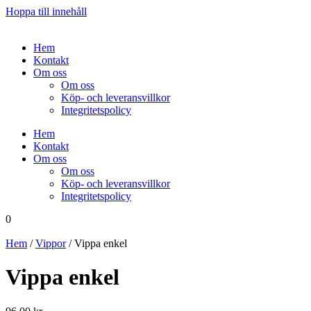
Hoppa till innehåll
Hem
Kontakt
Om oss
Om oss
Köp- och leveransvillkor
Integritetspolicy
Hem
Kontakt
Om oss
Om oss
Köp- och leveransvillkor
Integritetspolicy
0
Hem
/
Vippor
/ Vippa enkel
Vippa enkel