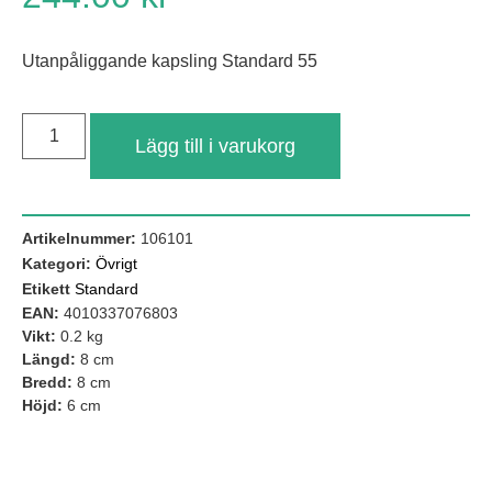
Utanpåliggande kapsling Standard 55
Lägg till i varukorg
Artikelnummer:
106101
Kategori:
Övrigt
Nödvändiga
Etikett
Standard
Dessa kakor
EAN:
4010337076803
går inte att
Vikt:
0.2 kg
välja bort. De
behövs för att
Längd:
8 cm
hemsidan
Bredd:
8 cm
över huvud
Höjd:
6 cm
taget ska
fungera.