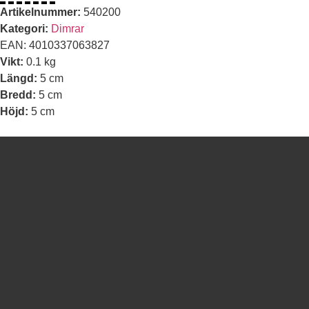
Artikelnummer:
540200
Kategori:
Dimrar
EAN:
4010337063827
Vikt:
0.1 kg
Längd:
5 cm
Bredd:
5 cm
Höjd:
5 cm
Nödvändiga
Dessa kakor
går inte att
välja bort. De
behövs för att
hemsidan
över huvud
taget ska
fungera.