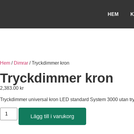
HEM
K
Hem
/
Dimrar
/ Tryckdimmer kron
Tryckdimmer kron
2,383.00
kr
Tryckdimmer universal kron LED standard System 3000 utan tr
Lägg till i varukorg