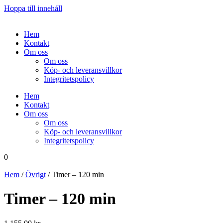
Hoppa till innehåll
Hem
Kontakt
Om oss
Om oss
Köp- och leveransvillkor
Integritetspolicy
Hem
Kontakt
Om oss
Om oss
Köp- och leveransvillkor
Integritetspolicy
0
Hem
/
Övrigt
/ Timer – 120 min
Timer – 120 min