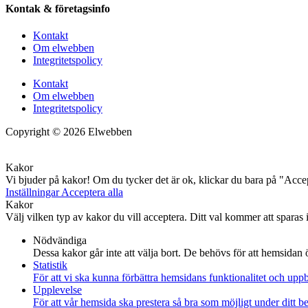
Kontak & företagsinfo
Kontakt
Om elwebben
Integritetspolicy
Kontakt
Om elwebben
Integritetspolicy
Copyright © 2026 Elwebben
Kakor
Vi bjuder på kakor! Om du tycker det är ok, klickar du bara på "Accept
Inställningar
Acceptera alla
Kakor
Välj vilken typ av kakor du vill acceptera. Ditt val kommer att sparas i
Nödvändiga
Dessa kakor går inte att välja bort. De behövs för att hemsidan
Statistik
För att vi ska kunna förbättra hemsidans funktionalitet och up
Upplevelse
För att vår hemsida ska prestera så bra som möjligt under ditt 