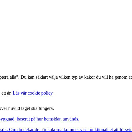
era alla". Du kan såklart välja vilken typ av kakor du vill ha genom att
 ett år.
Läs vår cookie policy
 över huvud taget ska fungera.
pbyggnad, baserat på hur hemsidan används.
besök. Om du nekar de här kakorna kommer viss funktionalitet att försv