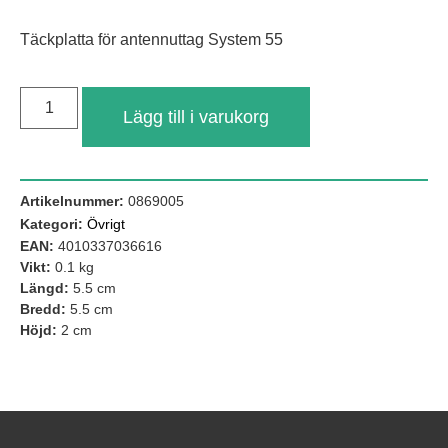
Täckplatta för antennuttag System 55
Lägg till i varukorg
Artikelnummer:
0869005
Kategori:
Övrigt
EAN:
4010337036616
Nödvändiga
Vikt:
0.1 kg
Dessa kakor
Längd:
5.5 cm
går inte att
välja bort. De
Bredd:
5.5 cm
behövs för att
Höjd:
2 cm
hemsidan
över huvud
taget ska
fungera.