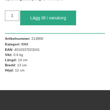
Lägg till i varukorg
Artikelnummer:
213800
Kategori:
KNX
EAN:
4010337023241
Vikt:
0.6 kg
Längd:
14 cm
Nödvändiga
Bredd:
13 cm
Dessa kakor
Höjd:
12 cm
går inte att
välja bort. De
behövs för att
hemsidan
över huvud
taget ska
fungera.