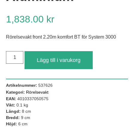
1,838.00
kr
Rörelsevakt front 2.20m komfort BT för System 3000
Lägg till i varukorg
Nödvändiga
Dessa kakor
Artikelnummer:
537626
går inte att
Kategori:
Rörelsevakt
välja bort. De
behövs för att
EAN:
4010337050575
hemsidan
Vikt:
0.1 kg
över huvud
Längd:
8 cm
taget ska
Bredd:
9 cm
fungera.
Höjd:
6 cm