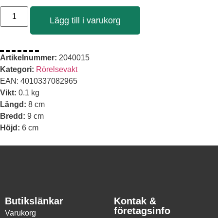
Lägg till i varukorg
Artikelnummer:
2040015
Kategori:
Rörelsevakt
EAN:
4010337082965
Vikt:
0.1 kg
Längd:
8 cm
Bredd:
9 cm
Nödvändiga
Höjd:
6 cm
Dessa kakor
går inte att
välja bort. De
behövs för att
hemsidan
över huvud
taget ska
fungera.
Butikslänkar
Kontak &
företagsinfo
Varukorg