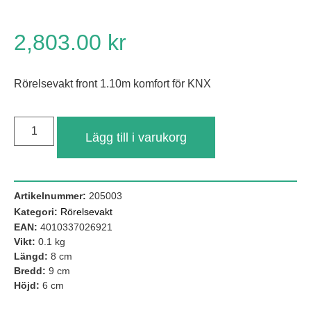
2,803.00
kr
Rörelsevakt front 1.10m komfort för KNX
Lägg till i varukorg
Nödvändiga
Dessa kakor
Artikelnummer:
205003
går inte att
Kategori:
Rörelsevakt
välja bort. De
behövs för att
EAN:
4010337026921
hemsidan
Vikt:
0.1 kg
över huvud
Längd:
8 cm
taget ska
Bredd:
9 cm
fungera.
Höjd:
6 cm