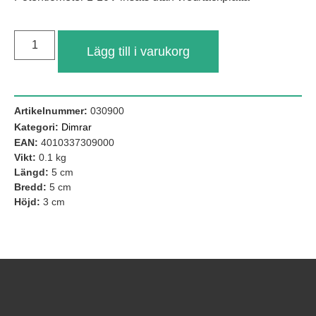
Lägg till i varukorg
Artikelnummer:
030900
Kategori:
Dimrar
EAN:
4010337309000
Vikt:
0.1 kg
Längd:
5 cm
Nödvändiga
Bredd:
5 cm
Dessa kakor
Höjd:
3 cm
går inte att
välja bort. De
behövs för att
hemsidan
över huvud
taget ska
fungera.