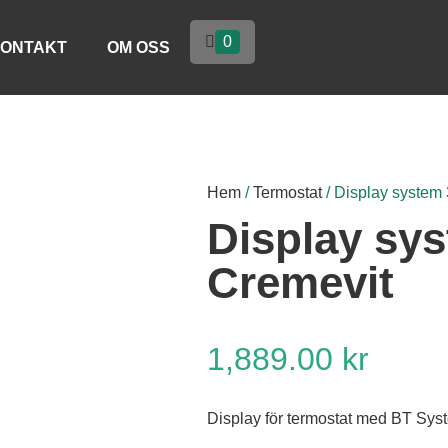
0
ONTAKT
OM OSS
Hem
/
Termostat
/ Display system
Display sy
Cremevit
1,889.00
kr
Display för termostat med BT Sy