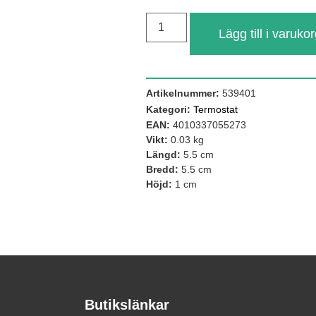
Lägg till i varuko
Artikelnummer:
539401
Kategori:
Termostat
EAN:
4010337055273
Vikt:
0.03 kg
Längd:
5.5 cm
Bredd:
5.5 cm
Höjd:
1 cm
Butikslänkar