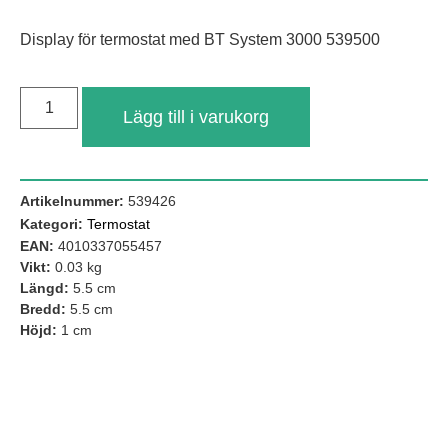
Display för termostat med BT System 3000 539500
Lägg till i varukorg
Artikelnummer:
539426
Kategori:
Termostat
EAN:
4010337055457
Nödvändiga
Vikt:
0.03 kg
Dessa kakor
Längd:
5.5 cm
går inte att
välja bort. De
Bredd:
5.5 cm
behövs för att
Höjd:
1 cm
hemsidan
över huvud
taget ska
fungera.