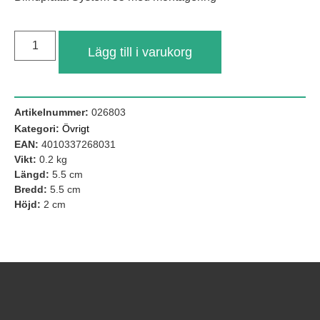
Lägg till i varukorg
Artikelnummer:
026803
Kategori:
Övrigt
EAN:
4010337268031
Vikt:
0.2 kg
Längd:
5.5 cm
Nödvändiga
Bredd:
5.5 cm
Dessa kakor
Höjd:
2 cm
går inte att
välja bort. De
behövs för att
hemsidan
över huvud
taget ska
fungera.