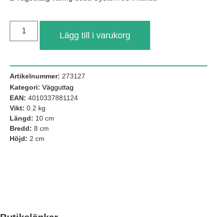
Lägg till i varukorg
Artikelnummer:
273127
Kategori:
Vägguttag
EAN:
4010337881124
Vikt:
0.2 kg
Längd:
10 cm
Nödvändiga
Bredd:
8 cm
Dessa kakor
Höjd:
2 cm
går inte att
välja bort. De
behövs för att
hemsidan
över huvud
taget ska
fungera.