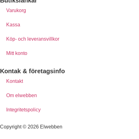
Butikslänkar
Statistik
Varukorg
För att vi ska
kunna
förbättra
Kassa
hemsidans
funktionalitet
Köp- och leveransvillkor
och
uppbyggnad,
baserat på
Mitt konto
hur
hemsidan
används.
Kontak & företagsinfo
Kontakt
Upplevelse
För att vår
Om elwebben
hemsida ska
prestera så
Integritetspolicy
bra som
möjligt
under ditt
Copyright © 2026 Elwebben
besök. Om
du nekar de
här kakorna