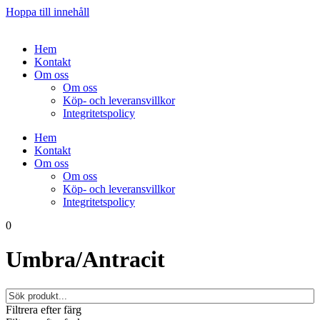
Hoppa till innehåll
Hem
Kontakt
Om oss
Om oss
Köp- och leveransvillkor
Integritetspolicy
Hem
Kontakt
Om oss
Om oss
Köp- och leveransvillkor
Integritetspolicy
0
Umbra/Antracit
Filtrera efter färg